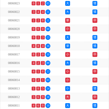
08060823
0
1
2
03
大
错
08060822
3
4
4
11
大
错
08060821
1
2
8
11
单
中
08060820
0
0
0
00
小
中
08060819
9
1
3
13
大
错
08060818
4
8
4
16
单
错
08060817
8
2
0
10
小
中
08060816
4
2
3
09
大
错
08060815
4
1
8
13
小
中
08060814
0
2
1
03
小
中
08060813
1
8
5
14
小
错
08060812
3
6
9
18
大
中
08060811
4
6
0
10
大
错