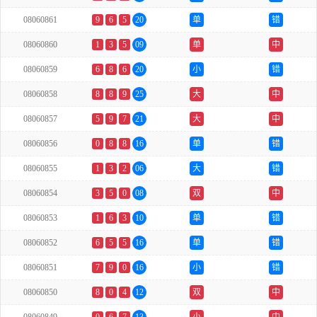
08060861
9
6
5
20
单
错
08060860
1
3
5
09
单
中
08060859
6
8
6
20
小
错
08060858
8
8
9
25
大
中
08060857
5
9
7
21
大
中
08060856
0
8
8
16
单
错
08060855
1
3
2
06
大
错
08060854
3
5
0
08
双
中
08060853
1
6
3
10
单
错
08060852
6
5
5
16
单
错
08060851
7
9
0
16
小
错
08060850
8
0
4
12
双
中