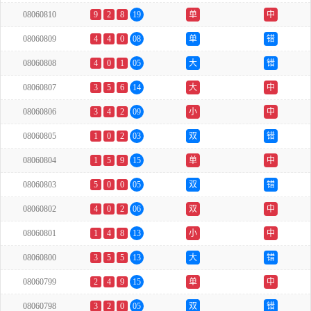
08060810
9
2
8
19
单
中
08060809
4
4
0
08
单
错
08060808
4
0
1
05
大
错
08060807
3
5
6
14
大
中
08060806
3
4
2
09
小
中
08060805
1
0
2
03
双
错
08060804
1
5
9
15
单
中
08060803
5
0
0
05
双
错
08060802
4
0
2
06
双
中
08060801
1
4
8
13
小
中
08060800
3
5
5
13
大
错
08060799
2
4
9
15
单
中
08060798
3
2
0
05
双
错