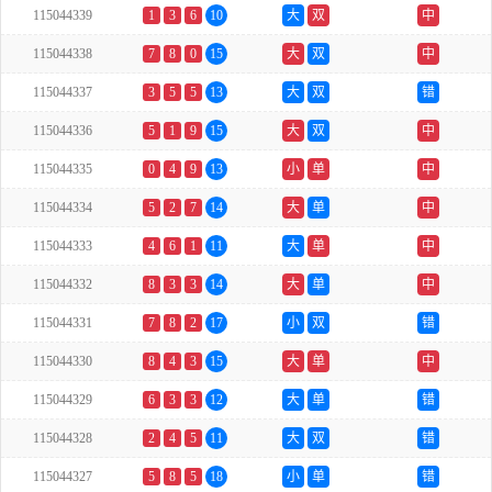
115044339
1
3
6
10
大
双
中
115044338
7
8
0
15
大
双
中
115044337
3
5
5
13
大
双
错
115044336
5
1
9
15
大
双
中
115044335
0
4
9
13
小
单
中
115044334
5
2
7
14
大
单
中
115044333
4
6
1
11
大
单
中
115044332
8
3
3
14
大
单
中
115044331
7
8
2
17
小
双
错
115044330
8
4
3
15
大
单
中
115044329
6
3
3
12
大
单
错
115044328
2
4
5
11
大
双
错
115044327
5
8
5
18
小
单
错