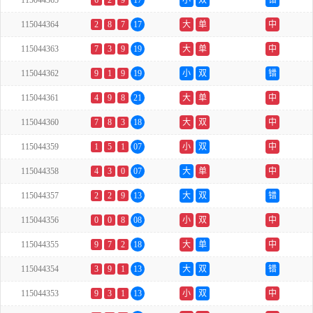
115044365
6
2
9
17
小
双
错
115044364
2
8
7
17
大
单
中
115044363
7
3
9
19
大
单
中
115044362
9
1
9
19
小
双
错
115044361
4
9
8
21
大
单
中
115044360
7
8
3
18
大
双
中
115044359
1
5
1
07
小
双
中
115044358
4
3
0
07
大
单
中
115044357
2
2
9
13
大
双
错
115044356
0
0
8
08
小
双
中
115044355
9
7
2
18
大
单
中
115044354
3
9
1
13
大
双
错
115044353
9
3
1
13
小
双
中