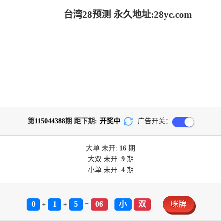
台湾28预测 永久地址:28yc.com
第
115044388
期 距下期:
开奖中
广告开关：
大单
未开:
16
期
大双
未开:
9
期
小单
未开:
4
期
0
1
5
06
小
双
咪牌
+
+
=
-