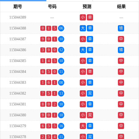
期号
号码
预测
结果
115044389
---
小
单
---
115044388
0
1
5
06
大
单
错
115044387
9
0
1
10
小
单
中
115044386
3
9
0
12
大
单
错
115044385
1
4
5
10
小
单
中
115044384
6
5
0
11
小
单
中
115044383
1
6
1
08
小
单
中
115044382
7
5
1
13
小
双
中
115044381
8
0
2
10
小
单
中
115044380
9
0
1
10
小
双
中
115044379
6
5
5
16
大
单
中
115044378
2
5
4
11
小
双
中