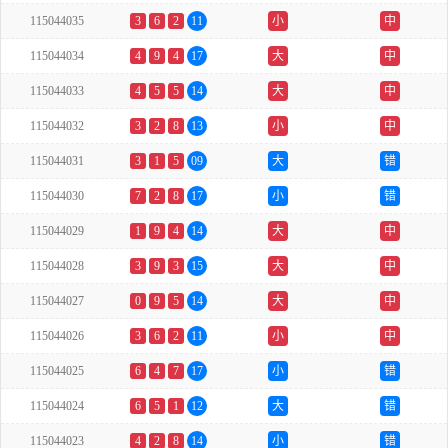
115044035
3
6
2
11
小
中
115044034
4
9
4
17
大
中
115044033
4
5
5
14
大
中
115044032
3
2
8
13
小
中
115044031
3
1
5
09
大
错
115044030
7
2
8
17
小
错
115044029
1
9
4
14
大
中
115044028
3
9
3
15
大
中
115044027
0
9
5
14
大
中
115044026
3
6
2
11
小
中
115044025
6
4
7
17
小
错
115044024
6
5
1
12
大
错
115044023
4
2
8
14
小
错