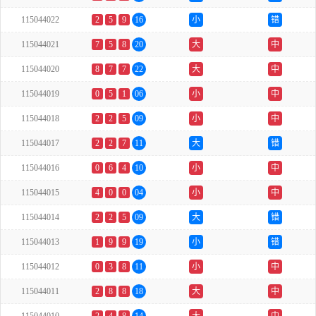
115044022
2
5
9
16
小
错
115044021
7
5
8
20
大
中
115044020
8
7
7
22
大
中
115044019
0
5
1
06
小
中
115044018
2
2
5
09
小
中
115044017
2
2
7
11
大
错
115044016
0
6
4
10
小
中
115044015
4
0
0
04
小
中
115044014
2
2
5
09
大
错
115044013
1
9
9
19
小
错
115044012
0
3
8
11
小
中
115044011
2
8
8
18
大
中