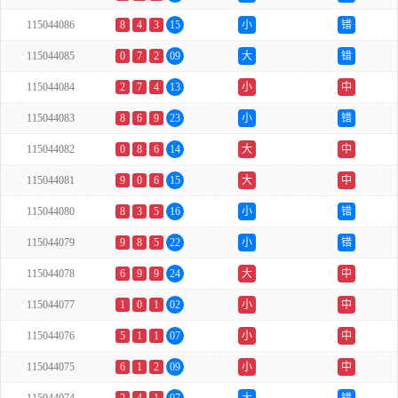
115044086
8
4
3
15
小
错
115044085
0
7
2
09
大
错
115044084
2
7
4
13
小
中
115044083
8
6
9
23
小
错
115044082
0
8
6
14
大
中
115044081
9
0
6
15
大
中
115044080
8
3
5
16
小
错
115044079
9
8
5
22
小
错
115044078
6
9
9
24
大
中
115044077
1
0
1
02
小
中
115044076
5
1
1
07
小
中
115044075
6
1
2
09
小
中