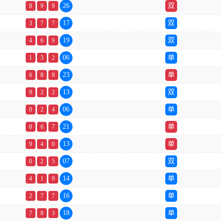
26
双
8
9
9
17
双
3
7
7
19
双
4
6
9
06
单
1
3
2
23
单
6
8
9
13
双
9
2
2
06
单
0
2
4
21
单
8
6
7
13
单
9
4
0
07
双
0
2
5
14
单
4
1
9
16
单
2
7
7
18
单
7
8
3