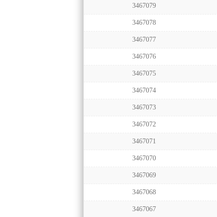
3467079
3467078
3467077
3467076
3467075
3467074
3467073
3467072
3467071
3467070
3467069
3467068
3467067