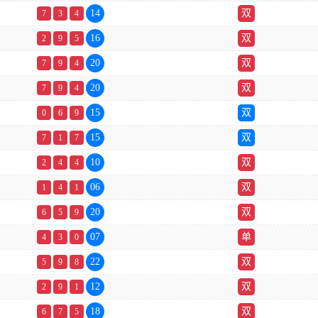
14
双
7
3
4
16
双
2
9
5
20
双
7
9
4
20
双
7
9
4
15
双
0
6
9
15
双
7
1
7
10
双
2
4
4
06
双
1
4
1
20
双
6
5
9
07
单
4
3
0
22
双
5
9
8
12
双
2
9
1
18
双
6
7
5