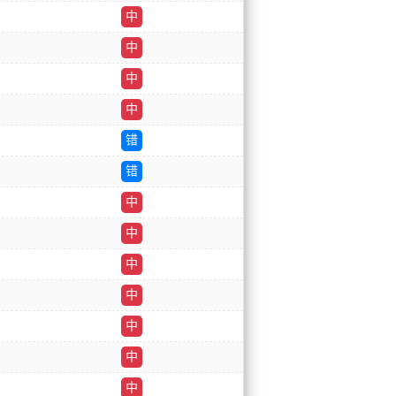
中
中
中
中
错
错
中
中
中
中
中
中
中