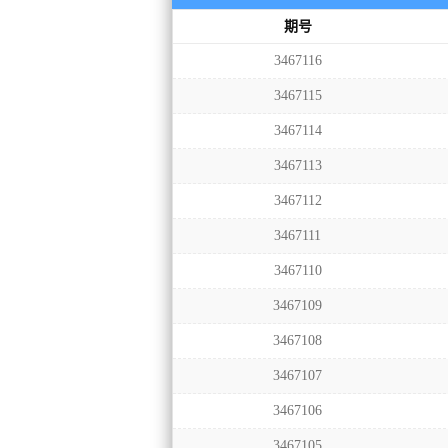
期号
3467116
3467115
3467114
3467113
3467112
3467111
3467110
3467109
3467108
3467107
3467106
3467105