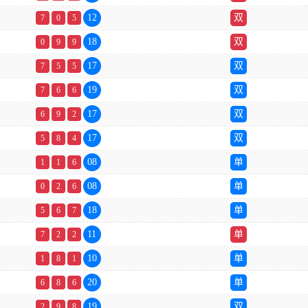
12
双
7
0
5
18
双
0
9
9
17
双
7
5
5
19
双
7
6
6
17
双
6
9
2
17
双
5
8
4
08
单
1
1
6
08
单
0
2
6
18
单
5
6
7
11
单
7
2
2
10
单
1
8
1
20
单
6
8
6
19
双
2
9
8