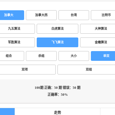
加拿大
加拿大西
台湾
比特币
九五算法
白虎算法
大神算法
军胜算法
飞飞算法
金蟾算法
组合
杀组
大小
单双
双项
双组
100期 正确：50 期 错误：50 期
正确率：50%
走势