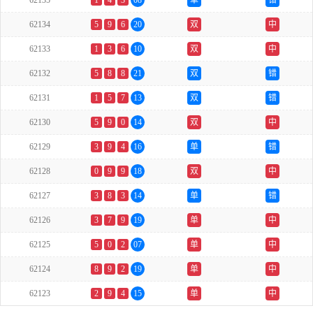
62135
1
4
3
08
单
错
62134
5
9
6
20
双
中
62133
1
3
6
10
双
中
62132
5
8
8
21
双
错
62131
1
5
7
13
双
错
62130
5
9
0
14
双
中
62129
3
9
4
16
单
错
62128
0
9
9
18
双
中
62127
3
8
3
14
单
错
62126
3
7
9
19
单
中
62125
5
0
2
07
单
中
62124
8
9
2
19
单
中
62123
2
9
4
15
单
中