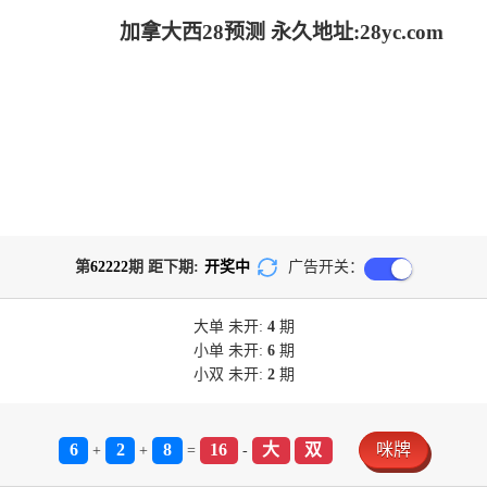
加拿大西28预测 永久地址:28yc.com
第
62222
期 距下期:
开奖中
广告开关：
大单
未开:
4
期
小单
未开:
6
期
小双
未开:
2
期
6
2
8
16
大
双
咪牌
+
+
=
-