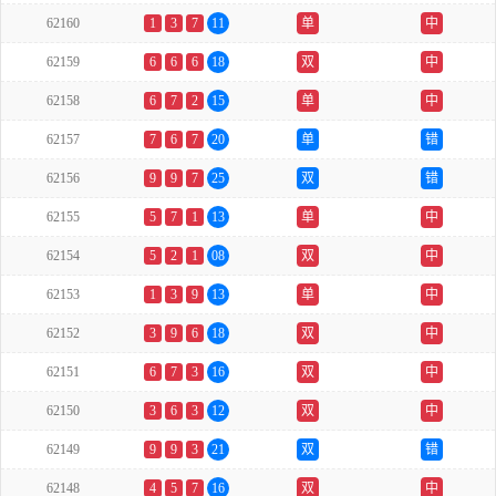
62160
1
3
7
11
单
中
62159
6
6
6
18
双
中
62158
6
7
2
15
单
中
62157
7
6
7
20
单
错
62156
9
9
7
25
双
错
62155
5
7
1
13
单
中
62154
5
2
1
08
双
中
62153
1
3
9
13
单
中
62152
3
9
6
18
双
中
62151
6
7
3
16
双
中
62150
3
6
3
12
双
中
62149
9
9
3
21
双
错
62148
4
5
7
16
双
中