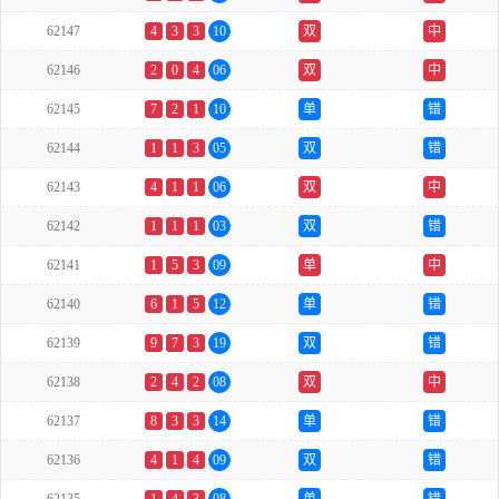
62147
4
3
3
10
双
中
62146
2
0
4
06
双
中
62145
7
2
1
10
单
错
62144
1
1
3
05
双
错
62143
4
1
1
06
双
中
62142
1
1
1
03
双
错
62141
1
5
3
09
单
中
62140
6
1
5
12
单
错
62139
9
7
3
19
双
错
62138
2
4
2
08
双
中
62137
8
3
3
14
单
错
62136
4
1
4
09
双
错