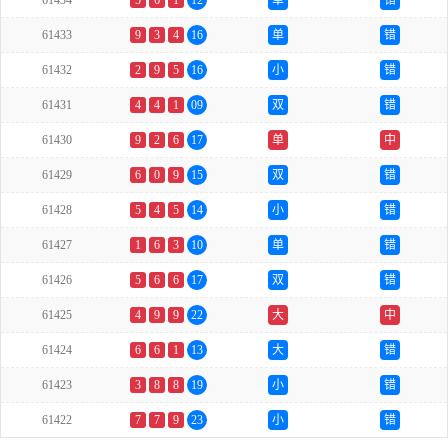
61434
5
6
1
12
单
错
61433
9
3
4
16
单
错
61432
2
9
5
16
小
错
61431
4
4
1
09
双
错
61430
9
2
6
17
单
中
61429
6
0
9
15
双
错
61428
5
4
5
14
小
错
61427
1
6
3
10
单
错
61426
5
6
6
17
双
错
61425
4
9
9
22
大
中
61424
6
6
1
13
大
错
61423
3
8
8
19
小
错
61422
7
7
9
23
小
错