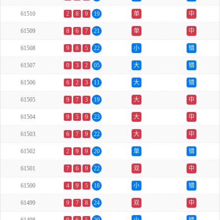
61510
2
8
9
19
单
中
61509
8
6
7
21
单
中
61508
9
8
5
22
小
错
61507
0
3
2
05
大
错
61506
6
2
3
11
大
错
61505
9
7
3
19
大
中
61504
9
5
9
23
大
中
61503
6
7
9
22
大
中
61502
2
9
9
20
单
错
61501
7
6
9
22
双
中
61500
4
9
5
18
小
错
61499
9
7
8
24
双
中