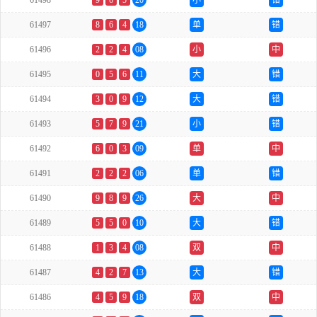
61498
9
6
5
20
小
错
61497
8
6
4
18
单
错
61496
2
2
4
08
小
中
61495
0
5
6
11
大
错
61494
3
0
9
12
大
错
61493
5
7
9
21
小
错
61492
6
0
3
09
单
中
61491
2
2
2
06
单
错
61490
9
8
9
26
大
中
61489
5
5
0
10
大
错
61488
1
3
4
08
双
中
61487
4
2
7
13
大
错
61486
4
5
9
18
双
中