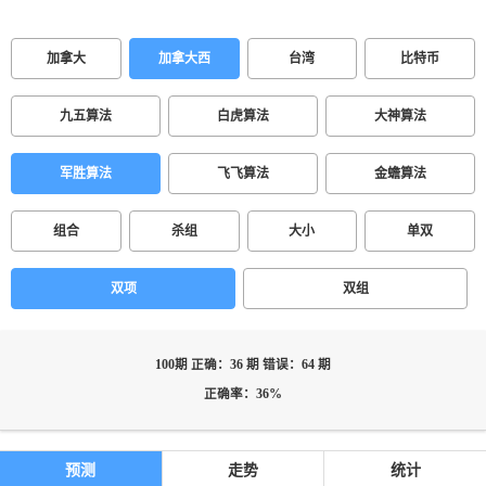
加拿大
加拿大西
台湾
比特币
九五算法
白虎算法
大神算法
军胜算法
飞飞算法
金蟾算法
组合
杀组
大小
单双
双项
双组
100期 正确：36 期 错误：64 期
正确率：36%
预测
走势
统计