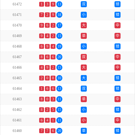
61472
1
3
9
13
双
错
61471
7
2
9
18
小
错
61470
9
6
2
17
大
中
61469
9
4
2
15
单
中
61468
6
9
4
19
小
错
61467
8
6
6
20
双
中
61466
4
9
2
15
大
中
61465
2
0
8
10
大
错
61464
1
6
6
13
双
错
61463
8
0
3
11
单
中
61462
8
2
5
15
小
错
61461
6
4
1
11
小
中
61460
7
7
6
20
单
错