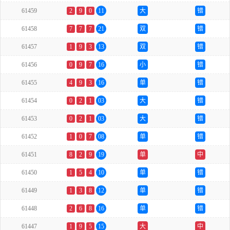
61459
2
9
0
11
大
错
61458
7
7
7
21
双
错
61457
1
9
3
13
双
错
61456
0
9
7
16
小
错
61455
4
9
3
16
单
错
61454
0
2
1
03
大
错
61453
0
2
1
03
大
错
61452
1
0
7
08
单
错
61451
8
2
9
19
单
中
61450
1
5
4
10
单
错
61449
1
3
8
12
单
错
61448
2
6
8
16
单
错
61447
1
9
5
15
大
中