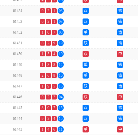
61455
4
9
3
16
双
中
61454
0
2
1
03
双
错
61453
0
2
1
03
双
错
61452
1
0
7
08
单
错
61451
8
2
9
19
双
错
61450
1
5
4
10
双
中
61449
1
3
8
12
单
错
61448
2
6
8
16
单
错
61447
1
9
5
15
双
错
61446
0
2
2
04
双
中
61445
8
0
7
15
双
错
61444
9
2
4
15
双
错
61443
1
4
6
11
单
中