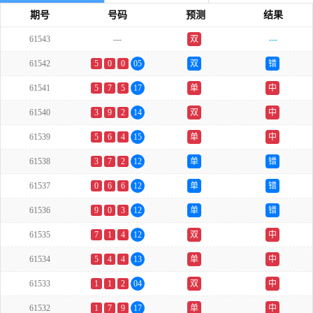
期号
号码
预测
结果
61543
---
双
---
61542
5
0
0
05
双
错
61541
5
7
5
17
单
中
61540
3
9
2
14
双
中
61539
5
6
4
15
单
中
61538
3
7
2
12
单
错
61537
0
6
6
12
单
错
61536
9
0
3
12
单
错
61535
7
1
4
12
双
中
61534
5
4
4
13
单
中
61533
1
1
2
04
双
中
61532
1
7
9
17
单
中