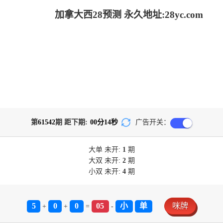
加拿大西28预测 永久地址:28yc.com
第
61542
期 距下期:
00
分
14
秒
广告开关：
大单
未开:
1
期
大双
未开:
2
期
小双
未开:
4
期
5
0
0
05
小
单
咪牌
+
+
=
-