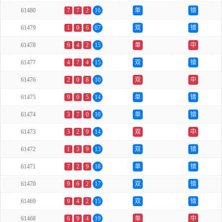
61480
7
7
2
16
单
错
61479
1
0
6
07
双
错
61478
9
4
2
15
单
中
61477
4
7
4
15
双
错
61476
2
0
8
10
双
中
61475
9
0
5
14
单
错
61474
3
7
0
10
单
错
61473
3
2
9
14
双
中
61472
1
3
9
13
双
错
61471
7
2
9
18
单
错
61470
9
6
2
17
双
错
61469
9
4
2
15
双
错
61468
6
9
4
19
单
中