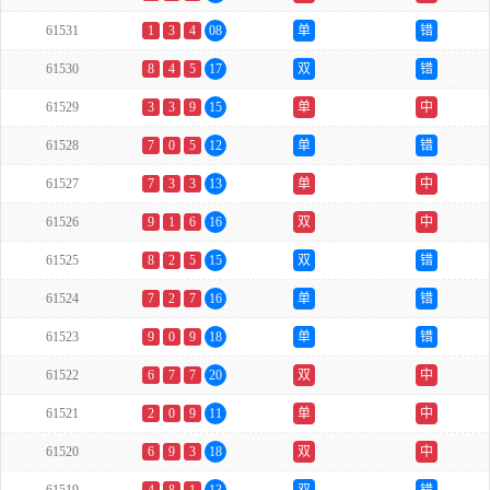
61531
1
3
4
08
单
错
61530
8
4
5
17
双
错
61529
3
3
9
15
单
中
61528
7
0
5
12
单
错
61527
7
3
3
13
单
中
61526
9
1
6
16
双
中
61525
8
2
5
15
双
错
61524
7
2
7
16
单
错
61523
9
0
9
18
单
错
61522
6
7
7
20
双
中
61521
2
0
9
11
单
中
61520
6
9
3
18
双
中