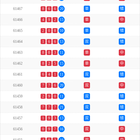
61467
8
6
6
20
单
错
61466
4
9
2
15
单
中
61465
2
0
8
10
单
错
61464
1
6
6
13
双
错
61463
8
0
3
11
单
中
61462
8
2
5
15
单
中
61461
6
4
1
11
双
错
61460
7
7
6
20
双
中
61459
2
9
0
11
双
错
61458
7
7
7
21
双
错
61457
1
9
3
13
双
错
61456
0
9
7
16
双
中