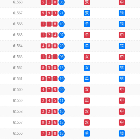
61568
5
1
0
06
双
中
61567
9
9
3
21
双
错
61566
1
1
8
10
单
错
61565
1
2
4
07
单
中
61564
4
8
8
20
单
错
61563
1
4
1
06
双
中
61562
8
5
0
13
双
错
61561
8
7
1
16
单
错
61560
4
7
9
20
双
中
61559
2
4
5
11
单
中
61558
2
2
6
10
双
中
61557
9
3
6
18
双
中
61556
7
3
8
18
单
错