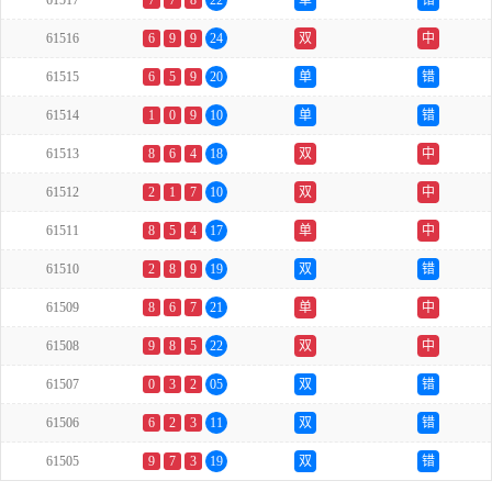
61517
7
7
8
22
单
错
61516
6
9
9
24
双
中
61515
6
5
9
20
单
错
61514
1
0
9
10
单
错
61513
8
6
4
18
双
中
61512
2
1
7
10
双
中
61511
8
5
4
17
单
中
61510
2
8
9
19
双
错
61509
8
6
7
21
单
中
61508
9
8
5
22
双
中
61507
0
3
2
05
双
错
61506
6
2
3
11
双
错
61505
9
7
3
19
双
错